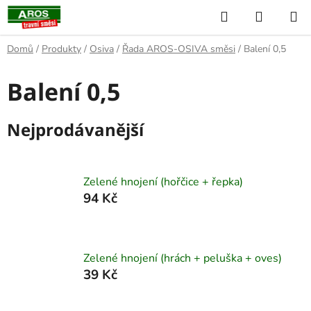
Přejít
Hledat
NÁKUP
na
KOŠÍK
obsah
Domů
/
Produkty
/
Osiva
/
Řada AROS-OSIVA směsi
/
Balení 0,5
Balení 0,5
Nejprodávanější
Zelené hnojení (hořčice + řepka)
94 Kč
Zelené hnojení (hrách + peluška + oves)
39 Kč