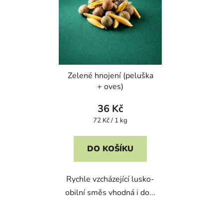
Zelené hnojení (peluška
+ oves)
36 Kč
Měrná
72 Kč / 1 kg
cena:
DO KOŠÍKU
Rychle vzcházející lusko-
obilní směs vhodná i do...