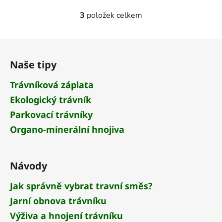
3
položek celkem
O
v
l
Z
á
á
d
Naše tipy
p
a
a
Trávníková záplata
c
t
í
Ekologický trávník
í
p
Parkovací trávníky
r
v
Organo-minerální hnojiva
k
y
v
Návody
ý
p
Jak správně vybrat travní směs?
i
Jarní obnova trávníku
s
Výživa a hnojení trávníku
u