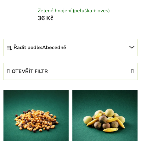
Zelené hnojení (peluška + oves)
36 Kč
Ř
Řadit podle:
Abecedně
a
z
e
OTEVŘÍT FILTR
n
í
V
p
ý
r
p
o
i
d
s
u
p
k
r
t