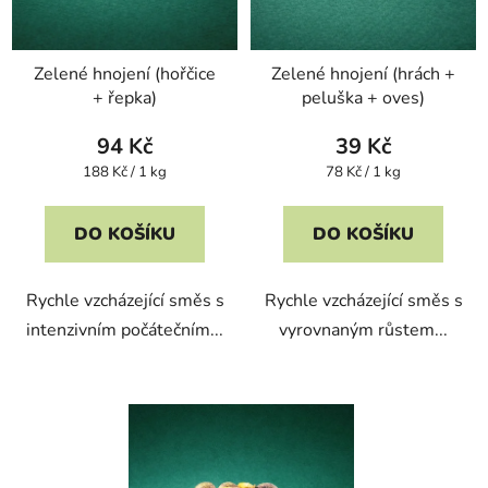
o
ů
d
u
Zelené hnojení (hořčice
Zelené hnojení (hrách +
+ řepka)
peluška + oves)
k
t
94 Kč
39 Kč
ů
Měrná
Měrná
188 Kč / 1 kg
78 Kč / 1 kg
cena:
cena:
DO KOŠÍKU
DO KOŠÍKU
Rychle vzcházející směs s
Rychle vzcházející směs s
intenzivním počátečním...
vyrovnaným růstem...