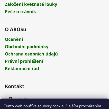
Založení květnaté louky
Péče o trávník
O AROSu
Ocenění
Obchodní podmínky
Ochrana osobních údajů
Právní prohlášení
Reklamační řád
Kontakt
info
@
aros.cz
Tento web používá soubory cookie. Dalším procházením