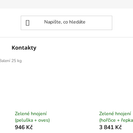
Kontakty
Balení 25 kg
Zelené hnojení
Zelené hnojení
(peluška + oves)
(hořčice + řepka
946 Kč
3 841 Kč