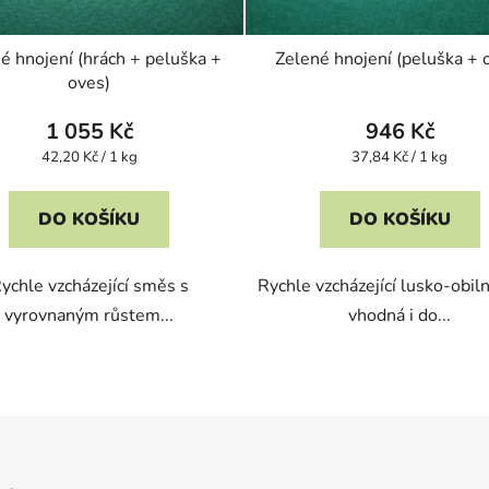
é hnojení (hrách + peluška +
Zelené hnojení (peluška + 
oves)
1 055 Kč
946 Kč
Měrná
Měrná
42,20 Kč / 1 kg
37,84 Kč / 1 kg
cena:
cena:
DO KOŠÍKU
DO KOŠÍKU
ychle vzcházející směs s
Rychle vzcházející lusko-obil
vyrovnaným růstem...
vhodná i do...
O
v
l
á
d