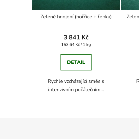
k
t
Zelené hnojení (hořčice + řepka)
Zelen
ů
3 841 Kč
Měrná
153,64 Kč / 1 kg
cena:
DETAIL
Rychle vzcházející směs s
R
intenzivním počátečním...
Z
á