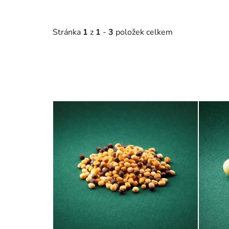
Stránka
1
z
1
-
3
položek celkem
V
ý
p
i
s
p
r
o
d
u