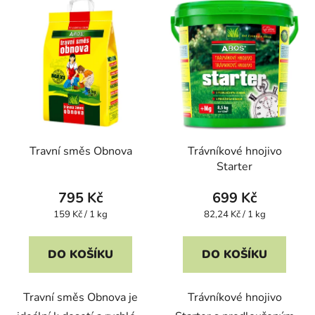
Travní směs Obnova
Trávníkové hnojivo
Starter
795 Kč
699 Kč
Měrná
Měrná
159 Kč / 1 kg
82,24 Kč / 1 kg
cena:
cena:
DO KOŠÍKU
DO KOŠÍKU
Travní směs Obnova je
Trávníkové hnojivo