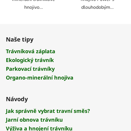
hnojivo...
dlouhodobým...
Z
á
Naše tipy
p
a
Trávníková záplata
t
Ekologický trávník
í
Parkovací trávníky
Organo-minerální hnojiva
Návody
Jak správně vybrat travní směs?
Jarní obnova trávníku
Výživa a hnojení trávníku