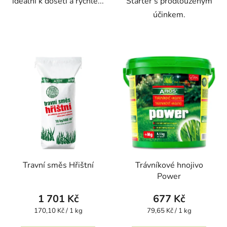
ideální k dosetí a rychlé...
Starter s prodlouženým
účinkem.
Travní směs Hřištní
Trávníkové hnojivo
Power
1 701 Kč
677 Kč
Měrná
Měrná
170,10 Kč / 1 kg
79,65 Kč / 1 kg
cena:
cena: