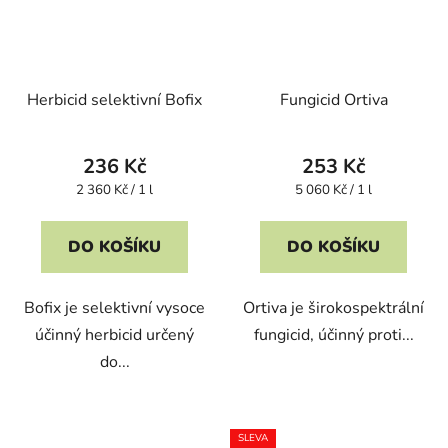
Herbicid selektivní Bofix
Fungicid Ortiva
236 Kč
253 Kč
Měrná
Měrná
2 360 Kč / 1 l
5 060 Kč / 1 l
cena:
cena:
DO KOŠÍKU
DO KOŠÍKU
Bofix je selektivní vysoce
Ortiva je širokospektrální
účinný herbicid určený
fungicid, účinný proti...
do...
SLEVA