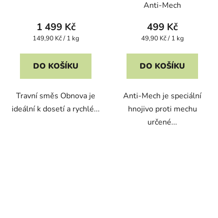
Anti-Mech
1 499 Kč
499 Kč
Měrná
Měrná
149,90 Kč / 1 kg
49,90 Kč / 1 kg
cena:
cena:
DO KOŠÍKU
DO KOŠÍKU
Travní směs Obnova je
Anti-Mech je speciální
ideální k dosetí a rychlé...
hnojivo proti mechu
určené...