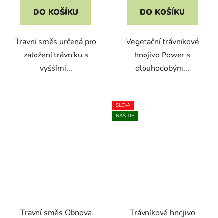
DO KOŠÍKU
DO KOŠÍKU
Travní směs určená pro
Vegetační trávníkové
založení trávníku s
hnojivo Power s
vyššími...
dlouhodobým...
SLEVA
NÁŠ TIP
Travní směs Obnova
Trávníkové hnojivo