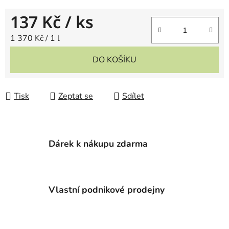
137 Kč
/ ks
Měrná cena:
1 370 Kč / 1 l
DO KOŠÍKU
Tisk
Zeptat se
Sdílet
Dárek k nákupu zdarma
Vlastní podnikové prodejny