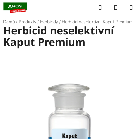
Přejít
Hledat
NÁKUP
na
KOŠÍK
obsah
Domů
/
Produkty
/
Herbicidy
/
Herbicid neselektivní Kaput Premium
Herbicid neselektivní
Kaput Premium