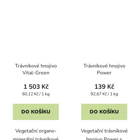
Trávníkové hnojivo
Trávníkové hnojivo
Vital-Green
Power
1 503 Kč
139 Kč
Měrná
Měrná
60,12 Kč / 1 kg
92,67 Kč / 1 kg
cena:
cena:
DO KOŠÍKU
DO KOŠÍKU
Vegetační organo-
Vegetační trávníkové
minerální trávníkové
hnojivo Power s