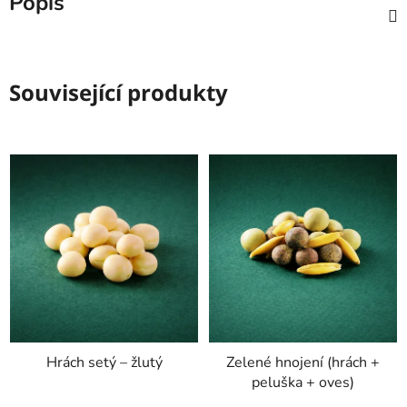
Popis
Související produkty
Hrách setý – žlutý
Zelené hnojení (hrách +
peluška + oves)