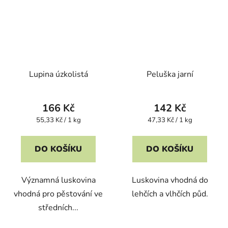
Lupina úzkolistá
Peluška jarní
166 Kč
142 Kč
Měrná
Měrná
55,33 Kč / 1 kg
47,33 Kč / 1 kg
cena:
cena:
DO KOŠÍKU
DO KOŠÍKU
Významná luskovina
Luskovina vhodná do
vhodná pro pěstování ve
lehčích a vlhčích půd.
středních...