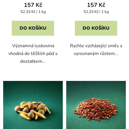
157 Kč
157 Kč
Měrná
Měrná
52,33 Kč / 1 kg
52,33 Kč / 1 kg
cena:
cena:
DO KOŠÍKU
DO KOŠÍKU
Významná luskovina
Rychle vzcházející směs s
vhodná do těžších půd s
vyrovnaným růstem...
dostatkem...