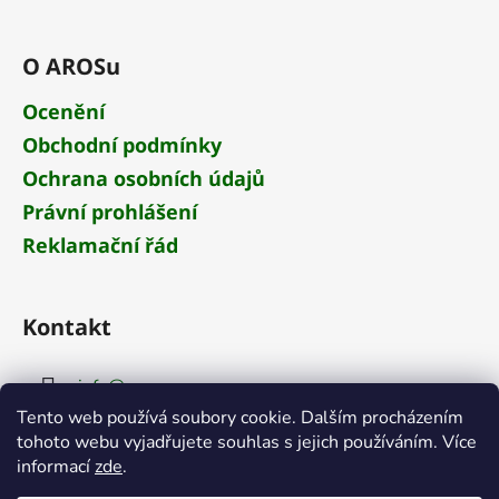
O AROSu
Ocenění
Obchodní podmínky
Ochrana osobních údajů
Právní prohlášení
Reklamační řád
Kontakt
info
@
aros.cz
Tento web používá soubory cookie. Dalším procházením
+420 284 681 652
tohoto webu vyjadřujete souhlas s jejich používáním. Více
informací
zde
.