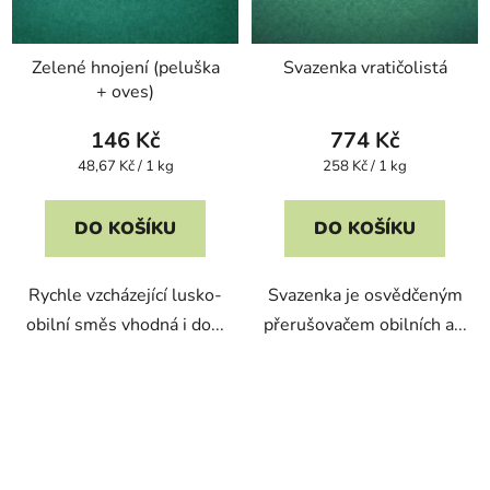
Zelené hnojení (peluška
Svazenka vratičolistá
+ oves)
146 Kč
774 Kč
Měrná
Měrná
48,67 Kč / 1 kg
258 Kč / 1 kg
cena:
cena:
DO KOŠÍKU
DO KOŠÍKU
Rychle vzcházející lusko-
Svazenka je osvědčeným
obilní směs vhodná i do...
přerušovačem obilních a...