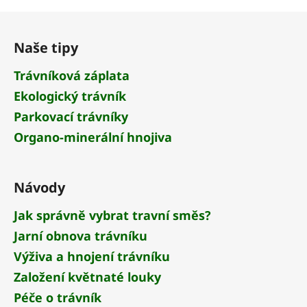
Z
á
Naše tipy
p
a
Trávníková záplata
t
Ekologický trávník
í
Parkovací trávníky
Organo-minerální hnojiva
Návody
Jak správně vybrat travní směs?
Jarní obnova trávníku
Výživa a hnojení trávníku
Založení květnaté louky
Péče o trávník