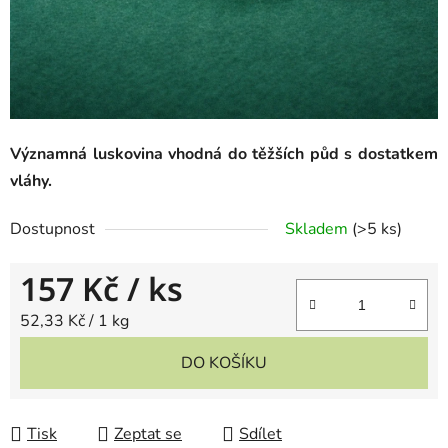
Významná luskovina vhodná do těžších půd s dostatkem
vláhy.
Dostupnost
Skladem
(
>5 ks
)
157 Kč
/ ks
Měrná cena:
52,33 Kč / 1 kg
DO KOŠÍKU
Tisk
Zeptat se
Sdílet