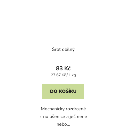
Šrot obilný
83 Kč
Měrná
27,67 Kč / 1 kg
cena:
DO KOŠÍKU
Mechanicky rozdrcené
zrno pšenice a ječmene
nebo...