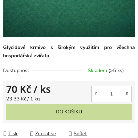
Glycidové krmivo s širokým využitím pro všechna
hospodářská zvířata.
Dostupnost
Skladem
(
>5 ks
)
70 Kč
/ ks
Měrná cena:
23,33 Kč / 1 kg
DO KOŠÍKU
Tisk
Zeptat se
Sdílet