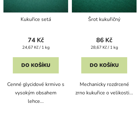
Kukuřice setá
Šrot kukuřičný
74 Kč
86 Kč
Měrná
Měrná
24,67 Kč / 1 kg
28,67 Kč / 1 kg
cena:
cena:
DO KOŠÍKU
DO KOŠÍKU
Cenné glycidové krmivo s
Mechanicky rozdrcené
vysokým obsahem
zrno kukuřice o velikosti...
lehce...