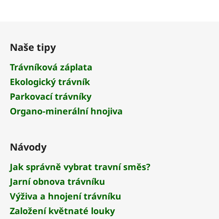
Z
á
Naše tipy
p
a
Trávníková záplata
t
Ekologický trávník
í
Parkovací trávníky
Organo-minerální hnojiva
Návody
Jak správně vybrat travní směs?
Jarní obnova trávníku
Výživa a hnojení trávníku
Založení květnaté louky