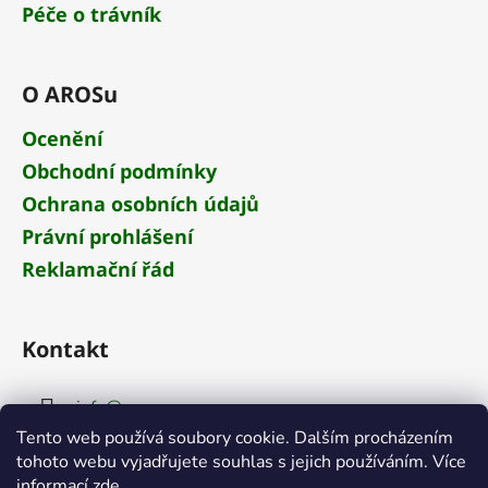
Péče o trávník
O AROSu
Ocenění
Obchodní podmínky
Ochrana osobních údajů
Právní prohlášení
Reklamační řád
Kontakt
info
@
aros.cz
Tento web používá soubory cookie. Dalším procházením
+420 284 681 652
tohoto webu vyjadřujete souhlas s jejich používáním. Více
informací
zde
.