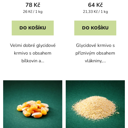
78 Kč
64 Kč
Měrná
Měrná
26 Kč / 1 kg
21,33 Kč / 1 kg
cena:
cena:
DO KOŠÍKU
DO KOŠÍKU
Velmi dobré glycidové
Glycidové krmivo s
krmivo s obsahem
příznivým obsahem
bílkovin a...
vlákniny,...