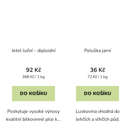
Jetel luční – diploidní
Peluška jarní
92 Kč
36 Kč
Měrná
Měrná
368 Kč / 1 kg
72 Kč / 1 kg
cena:
cena:
DO KOŠÍKU
DO KOŠÍKU
Poskytuje vysoké výnosy
Luskovina vhodná do
kvalitní bílkovinné píce k...
lehčích a vlhčích půd.