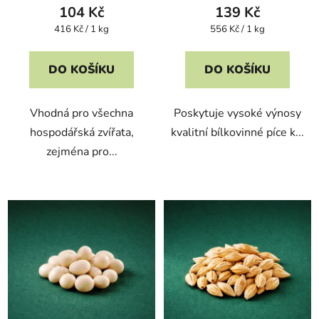
104 Kč
139 Kč
Měrná
Měrná
416 Kč / 1 kg
556 Kč / 1 kg
cena:
cena:
DO KOŠÍKU
DO KOŠÍKU
Vhodná pro všechna
Poskytuje vysoké výnosy
hospodářská zvířata,
kvalitní bílkovinné píce k...
zejména pro...