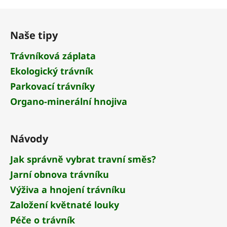
Z
á
Naše tipy
p
a
Trávníková záplata
t
Ekologický trávník
í
Parkovací trávníky
Organo-minerální hnojiva
Návody
Jak správně vybrat travní směs?
Jarní obnova trávníku
Výživa a hnojení trávníku
Založení květnaté louky
Péče o trávník