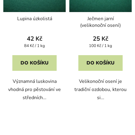
Lupina úzkolistá
Ječmen jarní
(velikonoční osení)
42 Kč
25 Kč
Měrná
Měrná
84 Kč / 1 kg
100 Kč / 1 kg
cena:
cena:
DO KOŠÍKU
DO KOŠÍKU
Významná luskovina
Velikonoční osení je
vhodná pro pěstování ve
tradiční ozdobou, kterou
středních...
si...