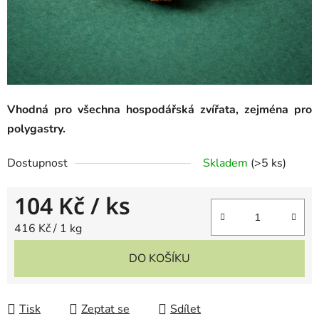
Vhodná pro všechna hospodářská zvířata, zejména pro
polygastry.
Dostupnost
Skladem
(
>5 ks
)
104 Kč
/ ks
Měrná cena:
416 Kč / 1 kg
DO KOŠÍKU
Tisk
Zeptat se
Sdílet