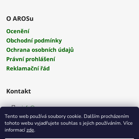
O AROSu
Ocenění
Obchodní podmínky
Ochrana osobních údajů
Právní prohlášení
Reklamační řád
Kontakt
info
@
aros.cz
Tento web používá soubory cookie. Dalším procházením
+420 284 681 652
tohoto webu vyjadřujete souhlas s jejich používáním. Více
informací
zde
.