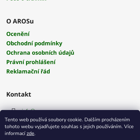
O AROSu
Ocenění
Obchodní podmínky
Ochrana osobních údajů
Právní prohlášení
Reklamační řád
Kontakt
info
@
aros.cz
Tento web používá soubory cookie. Dalším procházením
+420 284 681 652
tohoto webu vyjadřujete souhlas s jejich používáním. Více
informací
zde
.