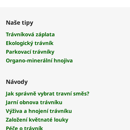
v
l
Z
á
á
d
Naše tipy
p
a
a
Trávníková záplata
c
t
í
Ekologický trávník
í
p
Parkovací trávníky
r
v
Organo-minerální hnojiva
k
y
v
Návody
ý
p
Jak správně vybrat travní směs?
i
Jarní obnova trávníku
s
Výživa a hnojení trávníku
u
Založení květnaté louky
Péče o trávník