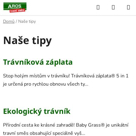
Přejít
Hledat
NÁKUP
na
KOŠÍK
obsah
Domů
/
Naše tipy
Naše tipy
V
Trávníková záplata
ý
p
Stop holým místům v trávníku! Trávníková záplata® 5 in 1
i
je určená pro rychlou obnovu všech ty...
s
č
l
Ekologický trávník
á
n
Přírodní cesta ke krásné zahradě! Baby Grass® je unikátní
k
travní směs obsahující speciálně vyš...
ů