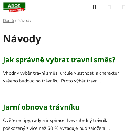
Přejít
Hledat
NÁKUP
na
KOŠÍK
obsah
Domů
/
Návody
Návody
V
Jak správně vybrat travní směs?
ý
p
Vhodný výběr travní směsi určuje vlastnosti a charakter
i
vašeho budoucího trávníku. Proto výběr travn...
s
č
l
Jarní obnova trávníku
á
n
Ověřené tipy, rady a inspirace! Nevzhledný trávník
k
poškozený z více než 50 % vyžaduje buď založení ...
ů