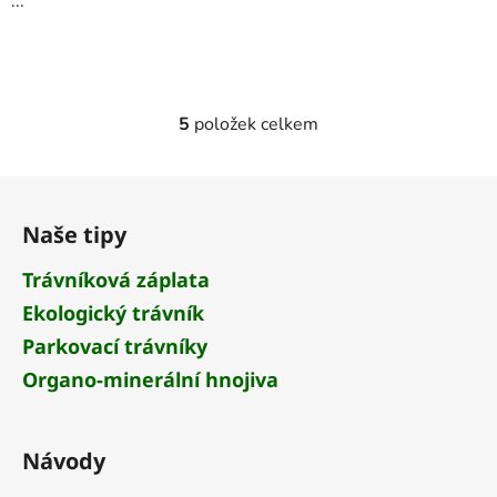
...
5
položek celkem
O
v
l
Z
á
á
d
Naše tipy
p
a
a
Trávníková záplata
c
t
í
Ekologický trávník
í
p
Parkovací trávníky
r
v
Organo-minerální hnojiva
k
y
v
Návody
ý