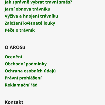
p
Jak správně vybrat travní směs?
i
Jarní obnova trávníku
s
Výživa a hnojení trávníku
u
Založení květnaté louky
Péče o trávník
O AROSu
Ocenění
Obchodní podmínky
Ochrana osobních údajů
Právní prohlášení
Reklamační řád
Kontakt