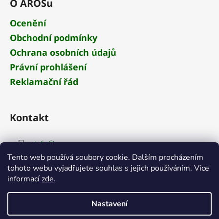
O AROSu
Ocenění
Obchodní podmínky
Ochrana osobních údajů
Právní prohlášení
Reklamační řád
Kontakt
info
@
aros.cz
Tento web používá soubory cookie. Dalším procházením
+420 284 681 652
tohoto webu vyjadřujete souhlas s jejich používáním. Více
informací
zde
.
Nastavení