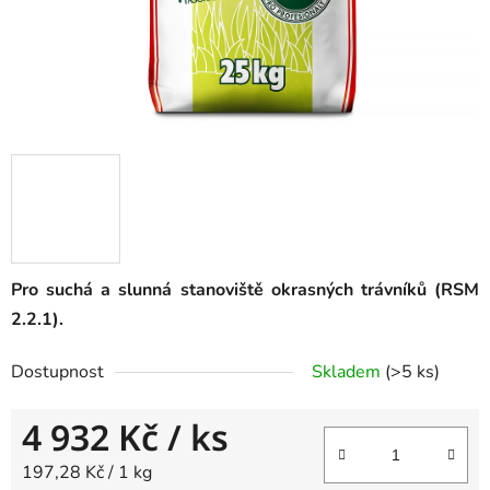
Pro suchá a slunná stanoviště okrasných trávníků (RSM
2.2.1).
Dostupnost
Skladem
(
>5 ks
)
4 932 Kč
/ ks
Měrná cena:
197,28 Kč / 1 kg