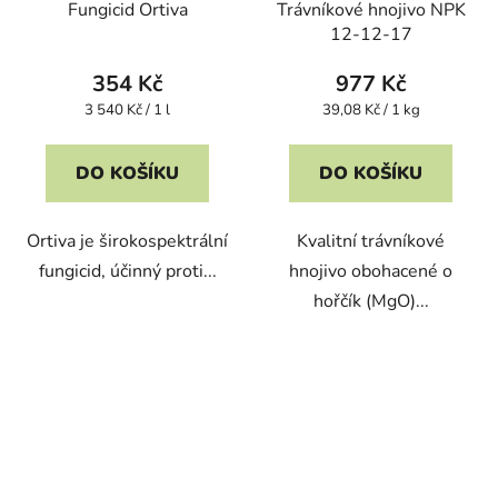
Fungicid Ortiva
Trávníkové hnojivo NPK
12-12-17
354 Kč
977 Kč
Měrná
Měrná
3 540 Kč / 1 l
39,08 Kč / 1 kg
cena:
cena:
DO KOŠÍKU
DO KOŠÍKU
Ortiva je širokospektrální
Kvalitní trávníkové
fungicid, účinný proti...
hnojivo obohacené o
hořčík (MgO)...