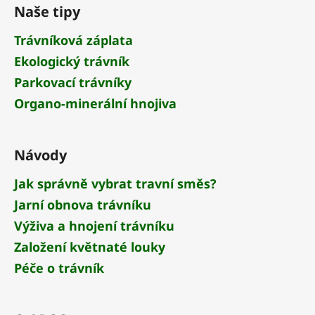
á
Naše tipy
p
a
Trávníková záplata
t
Ekologický trávník
í
Parkovací trávníky
Organo-minerální hnojiva
Návody
Jak správně vybrat travní směs?
Jarní obnova trávníku
Výživa a hnojení trávníku
Založení květnaté louky
Péče o trávník