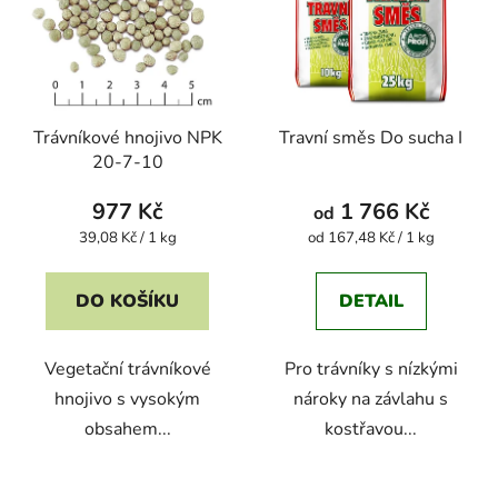
Trávníkové hnojivo NPK
Travní směs Do sucha I
20-7-10
977 Kč
1 766 Kč
od
Měrná
Měrná
39,08 Kč / 1 kg
od 167,48 Kč / 1 kg
cena:
cena:
DO KOŠÍKU
DETAIL
Vegetační trávníkové
Pro trávníky s nízkými
hnojivo s vysokým
nároky na závlahu s
obsahem...
kostřavou...