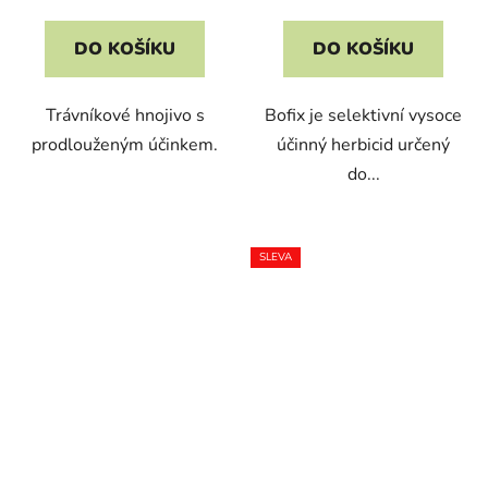
cena:
cena:
DO KOŠÍKU
DO KOŠÍKU
Trávníkové hnojivo s
Bofix je selektivní vysoce
prodlouženým účinkem.
účinný herbicid určený
do...
SLEVA