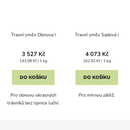
Travní směs Obnova I
Travní směs Sadová I
3 527 Kč
4 073 Kč
Měrná
Měrná
141,08 Kč / 1 kg
162,92 Kč / 1 kg
cena:
cena:
DO KOŠÍKU
DO KOŠÍKU
Pro obnovu okrasných
Pro mírnou zátěž.
trávníků bez lipnice luční.
Z