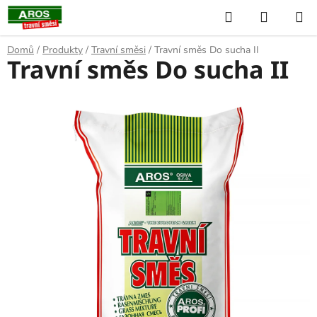
Přejít
Hledat
NÁKUP
na
KOŠÍK
obsah
Domů
/
Produkty
/
Travní směsi
/
Travní směs Do sucha II
Travní směs Do sucha II