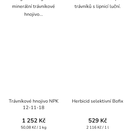
minerální trávníkové
trávníků s lipnicí luční.
hnojivo...
Trávníkové hnojivo NPK
Herbicid selektivní Bofix
12-11-18
1 252 Kč
529 Kč
Měrná
Měrná
50,08 Kč / 1 kg
2 116 Kč / 1 l