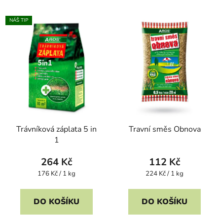
NÁŠ TIP
Trávníková záplata 5 in
Travní směs Obnova
1
264 Kč
112 Kč
Měrná
Měrná
176 Kč / 1 kg
224 Kč / 1 kg
cena:
cena:
DO KOŠÍKU
DO KOŠÍKU