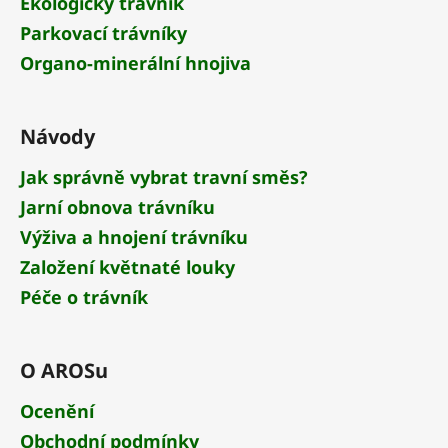
Ekologický trávník
í
Parkovací trávníky
Organo-minerální hnojiva
Návody
Jak správně vybrat travní směs?
Jarní obnova trávníku
Výživa a hnojení trávníku
Založení květnaté louky
Péče o trávník
O AROSu
Ocenění
Obchodní podmínky