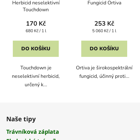
Herbicid neselektivní
Fungicid Ortiva
Touchdown
170 Kč
253 Kč
Měrná
Měrná
680 Kč / 1 l
5 060 Kč / 1 l
cena:
cena:
DO KOŠÍKU
DO KOŠÍKU
Touchdown je
Ortiva je širokospektrální
neselektivní herbicid,
fungicid, účinný proti...
určený k...
Z
á
Naše tipy
p
a
Trávníková záplata
t