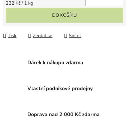
Měrná cena:
232 Kč / 1 kg
DO KOŠÍKU
Tisk
Zeptat se
Sdílet
Dárek k nákupu zdarma
Vlastní podnikové prodejny
Doprava nad 2 000 Kč zdarma