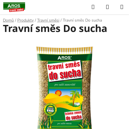
Přejít
Hledat
NÁKUP
na
KOŠÍK
obsah
Domů
/
Produkty
/
Travní směsi
/
Travní směs Do sucha
Travní směs Do sucha