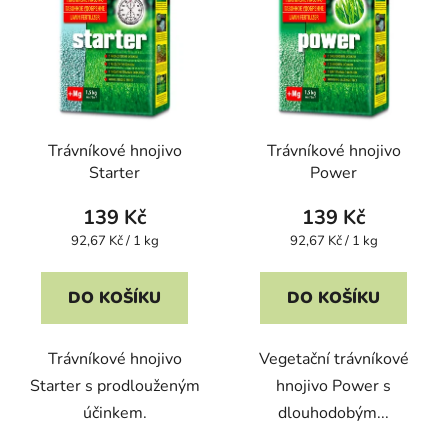
Trávníkové hnojivo
Trávníkové hnojivo
Starter
Power
139 Kč
139 Kč
Měrná
Měrná
92,67 Kč / 1 kg
92,67 Kč / 1 kg
cena:
cena:
DO KOŠÍKU
DO KOŠÍKU
Trávníkové hnojivo
Vegetační trávníkové
Starter s prodlouženým
hnojivo Power s
účinkem.
dlouhodobým...