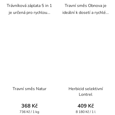
Trávníková záplata 5 in 1
Travní směs Obnova je
je určená pro rychlou...
ideální k dosetí a rychlé...
Travní směs Natur
Herbicid selektivní
Lontrel
368 Kč
409 Kč
Měrná
Měrná
736 Kč / 1 kg
8 180 Kč / 1 l