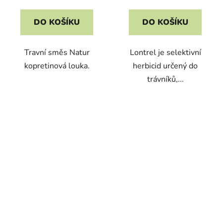
cena:
cena:
DO KOŠÍKU
DO KOŠÍKU
Travní směs Natur
Lontrel je selektivní
kopretinová louka.
herbicid určený do
trávníků,...