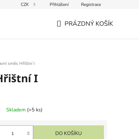
CZK
Přihlášení
Registrace
PRÁZDNÝ KOŠÍK
NÁKUPNÍ
KOŠÍK
avní směs Hřištní I
řištní I
Skladem
(
>5 ks
)
DO KOŠÍKU