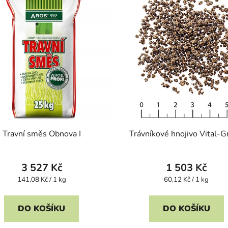
Travní směs Obnova I
Trávníkové hnojivo Vital-
3 527 Kč
1 503 Kč
Měrná
Měrná
141,08 Kč / 1 kg
60,12 Kč / 1 kg
cena:
cena:
DO KOŠÍKU
DO KOŠÍKU