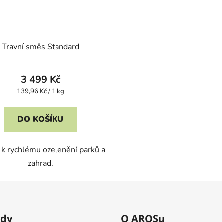
Travní směs Standard
3 499 Kč
Měrná
139,96 Kč / 1 kg
cena:
DO KOŠÍKU
í k rychlému ozelenění parků a
zahrad.
dy
O AROSu