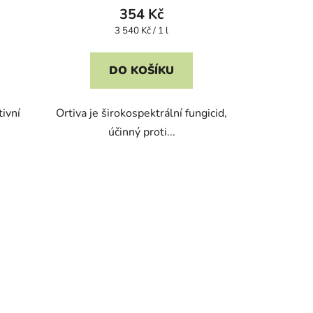
354 Kč
Měrná
3 540 Kč / 1 l
cena:
DO KOŠÍKU
ivní
Ortiva je širokospektrální fungicid,
účinný proti...