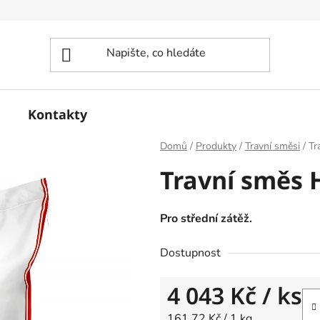
Kontakty
Domů
/
Produkty
/
Travní směsi
/
Tr
Travní směs H
Pro střední zátěž.
Dostupnost
4 043 Kč
/ ks
Měrná cena:
161,72 Kč / 1 kg