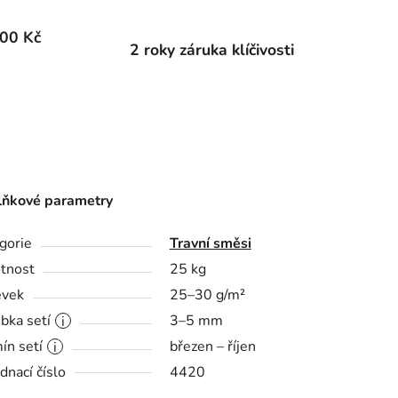
00 Kč
2 roky záruka klíčivosti
ňkové parametry
gorie
Travní směsi
tnost
25 kg
evek
25–30 g/m²
bka setí
3–5 mm
ín setí
březen – říjen
dnací číslo
4420