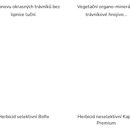
bnovu okrasných trávníků bez
Vegetační organo-minerá
lipnice luční.
trávníkové hnojivo...
Herbicid selektivní Bofix
Herbicid neselektivní Ka
Premium