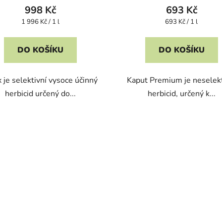
998 Kč
693 Kč
Měrná
Měrná
1 996 Kč / 1 l
693 Kč / 1 l
cena:
cena:
DO KOŠÍKU
DO KOŠÍKU
x je selektivní vysoce účinný
Kaput Premium je neselekt
herbicid určený do...
herbicid, určený k...