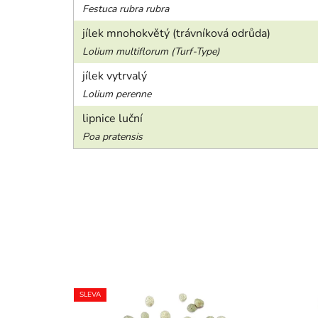
Festuca rubra rubra
jílek mnohokvětý (trávníková odrůda)
Lolium multiflorum (Turf-Type)
jílek vytrvalý
Lolium perenne
lipnice luční
Poa pratensis
SLEVA