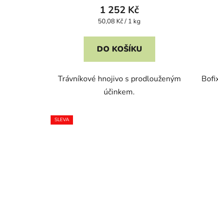
1 252 Kč
Měrná
50,08 Kč / 1 kg
cena:
DO KOŠÍKU
Trávníkové hnojivo s prodlouženým
Bofi
účinkem.
SLEVA