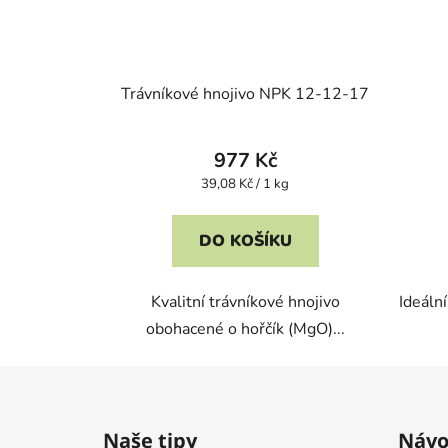
Trávníkové hnojivo NPK 12-12-17
977 Kč
Měrná
39,08 Kč / 1 kg
cena:
DO KOŠÍKU
Kvalitní trávníkové hnojivo
Ideáln
obohacené o hořčík (MgO)...
Z
á
Naše tipy
Návo