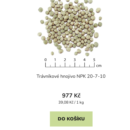
Trávníkové hnojivo NPK 20-7-10
977 Kč
Měrná
39,08 Kč / 1 kg
cena:
DO KOŠÍKU