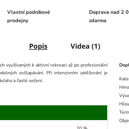
Vlastní podnikové
Doprava nad 2 0
prodejny
zdarma
Popis
Videa (1)
h využívaných k aktivní rekreaci až po profesionální
Dopl
dolných sešlapávání. Při intenzivním zatěžování je
Kate
vlaha a časté sečení.
Hmo
Výs
Hlou
Term
Obje
20 %