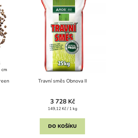
Green
Travní směs Obnova II
3 728 Kč
Měrná
149,12 Kč / 1 kg
cena:
DO KOŠÍKU