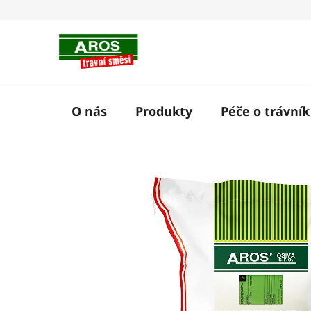
Přejít
na
obsah
O nás
Produkty
Péče o trávník