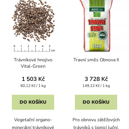
Trávníkové hnojivo
Travní směs Obnova II
Vital-Green
1 503 Kč
3 728 Kč
Měrná
Měrná
60,12 Kč / 1 kg
149,12 Kč / 1 kg
cena:
cena:
DO KOŠÍKU
DO KOŠÍKU
Vegetační organo-
Pro obnovu zátěžových
minerální trávníkové
trávníků s lipnicí luční.