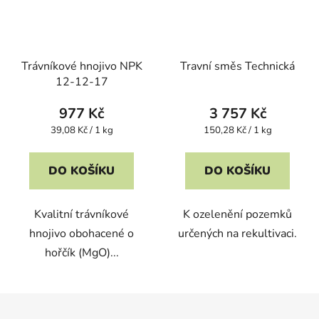
Trávníkové hnojivo NPK
Travní směs Technická
12-12-17
977 Kč
3 757 Kč
Měrná
Měrná
39,08 Kč / 1 kg
150,28 Kč / 1 kg
cena:
cena:
DO KOŠÍKU
DO KOŠÍKU
Kvalitní trávníkové
K ozelenění pozemků
hnojivo obohacené o
určených na rekultivaci.
hořčík (MgO)...
Z