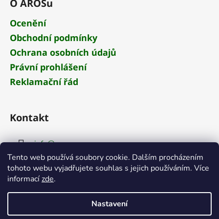
O AROSu
Ocenění
Obchodní podmínky
Ochrana osobních údajů
Právní prohlášení
Reklamační řád
Kontakt
info
@
aros.cz
Tento web používá soubory cookie. Dalším procházením
+420 284 681 652
tohoto webu vyjadřujete souhlas s jejich používáním. Více
informací
zde
.
Nastavení