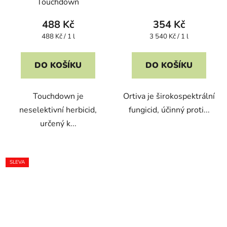
Touchdown
488 Kč
354 Kč
Měrná
Měrná
488 Kč / 1 l
3 540 Kč / 1 l
cena:
cena:
DO KOŠÍKU
DO KOŠÍKU
Touchdown je
Ortiva je širokospektrální
neselektivní herbicid,
fungicid, účinný proti...
určený k...
SLEVA