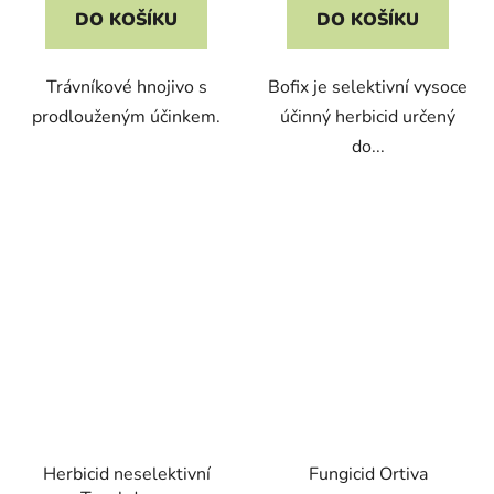
DO KOŠÍKU
DO KOŠÍKU
Trávníkové hnojivo s
Bofix je selektivní vysoce
prodlouženým účinkem.
účinný herbicid určený
do...
Herbicid neselektivní
Fungicid Ortiva