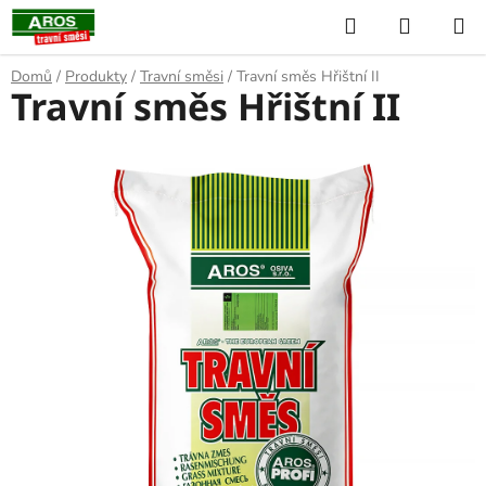
Přejít
Hledat
NÁKUP
na
KOŠÍK
obsah
Domů
/
Produkty
/
Travní směsi
/
Travní směs Hřištní II
Travní směs Hřištní II