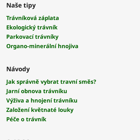
á
Naše tipy
p
a
Trávníková záplata
t
Ekologický trávník
í
Parkovací trávníky
Organo-minerální hnojiva
Návody
Jak správně vybrat travní směs?
Jarní obnova trávníku
Výživa a hnojení trávníku
Založení květnaté louky
Péče o trávník