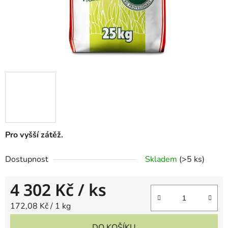
Pro vyšší zátěž.
Dostupnost
Skladem
(
>5 ks
)
4 302 Kč
/ ks
Měrná cena:
172,08 Kč / 1 kg
DO KOŠÍKU