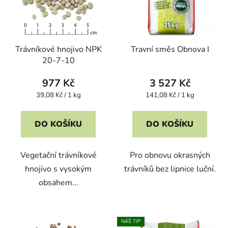
Trávníkové hnojivo NPK
Travní směs Obnova I
20-7-10
977 Kč
3 527 Kč
Měrná
Měrná
39,08 Kč / 1 kg
141,08 Kč / 1 kg
cena:
cena:
DO KOŠÍKU
DO KOŠÍKU
Vegetační trávníkové
Pro obnovu okrasných
hnojivo s vysokým
trávníků bez lipnice luční.
obsahem...
NÁŠ TIP