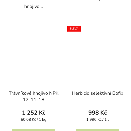
hnojivo...
SLEVA
Trávníkové hnojivo NPK
Herbicid selektivní Bofix
12-11-18
1 252 Kč
998 Kč
Měrná
Měrná
50,08 Kč / 1 kg
1 996 Kč / 1 l
cena:
cena: