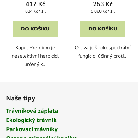
417 Kč
253 Kč
Měrná
Měrná
834 Kč / 1 l
5 060 Kč / 1 l
cena:
cena:
DO KOŠÍKU
DO KOŠÍKU
Kaput Premium je
Ortiva je širokospektrální
neselektivní herbicid,
fungicid, účinný proti...
určený k...
Z
á
Naše tipy
p
a
Trávníková záplata
t
Ekologický trávník
í
Parkovací trávníky