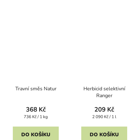
Travní směs Natur
Herbicid selektivní
Ranger
368 Kč
209 Kč
Měrná
Měrná
736 Kč / 1 kg
2 090 Kč / 1 l
cena:
cena:
DO KOŠÍKU
DO KOŠÍKU