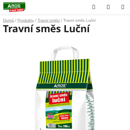
Přejít
Hledat
NÁKUP
na
KOŠÍK
obsah
Domů
/
Produkty
/
Travní směsi
/
Travní směs Luční
Travní směs Luční