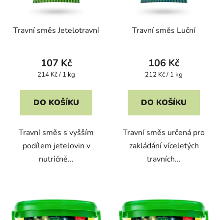
Travní směs Jetelotravní
Travní směs Luční
107 Kč
106 Kč
Měrná
Měrná
214 Kč / 1 kg
212 Kč / 1 kg
cena:
cena:
DO KOŠÍKU
DO KOŠÍKU
Travní směs s vyšším
Travní směs určená pro
podílem jetelovin v
zakládání víceletých
nutričně...
travních...