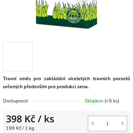
Travní směs pro zakládání víceletých travních porostů
určených především pro produkci sena.
Dostupnost
Skladem
(
>5 ks
)
398 Kč
/ ks
Měrná cena:
199 Kč / 1 kg