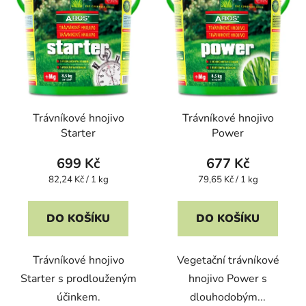
Trávníkové hnojivo
Trávníkové hnojivo
Starter
Power
699 Kč
677 Kč
Měrná
Měrná
82,24 Kč / 1 kg
79,65 Kč / 1 kg
cena:
cena:
DO KOŠÍKU
DO KOŠÍKU
Trávníkové hnojivo
Vegetační trávníkové
Starter s prodlouženým
hnojivo Power s
účinkem.
dlouhodobým...