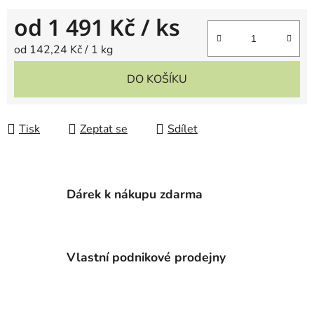
od
1 491 Kč
/ ks
Měrná cena:
od 142,24 Kč / 1 kg
DO KOŠÍKU
Tisk
Zeptat se
Sdílet
Dárek k nákupu zdarma
Vlastní podnikové prodejny