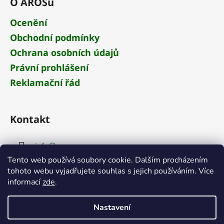
O AROSu
Ocenění
Obchodní podmínky
Ochrana osobních údajů
Právní prohlášení
Reklamační řád
Kontakt
info
@
aros.cz
Tento web používá soubory cookie. Dalším procházením
+420 284 681 652
tohoto webu vyjadřujete souhlas s jejich používáním. Více
informací
zde
.
Nastavení