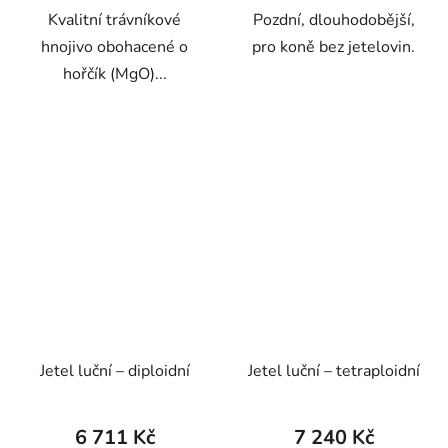
Kvalitní trávníkové
Pozdní, dlouhodobější,
hnojivo obohacené o
pro koně bez jetelovin.
hořčík (MgO)...
Jetel luční – diploidní
Jetel luční – tetraploidní
6 711 Kč
7 240 Kč