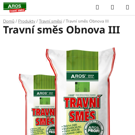
Přejít
Hledat
NÁKUP
na
KOŠÍK
obsah
Domů
/
Produkty
/
Travní směsi
/
Travní směs Obnova III
Travní směs Obnova III