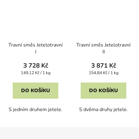
Travní směs Jetelotravní
Travní směs Jetelotravní
I
II
3 728 Kč
3 871 Kč
Měrná
Měrná
149,12 Kč / 1 kg
154,84 Kč / 1 kg
cena:
cena:
DO KOŠÍKU
DO KOŠÍKU
S jedním druhem jetele.
S dvěma druhy jetele.
Z
á