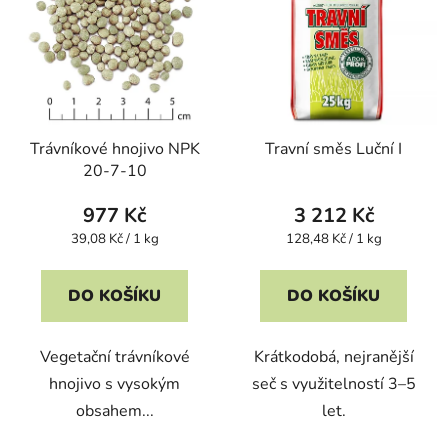
Trávníkové hnojivo NPK
Travní směs Luční I
20-7-10
977 Kč
3 212 Kč
Měrná
Měrná
39,08 Kč / 1 kg
128,48 Kč / 1 kg
cena:
cena:
DO KOŠÍKU
DO KOŠÍKU
Vegetační trávníkové
Krátkodobá, nejranější
hnojivo s vysokým
seč s využitelností 3–5
obsahem...
let.