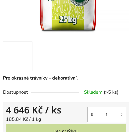
Pro okrasné trávníky – dekorativní.
Dostupnost
Skladem
(
>5 ks
)
4 646 Kč
/ ks
Měrná cena:
185,84 Kč / 1 kg
DO KOŠÍKU