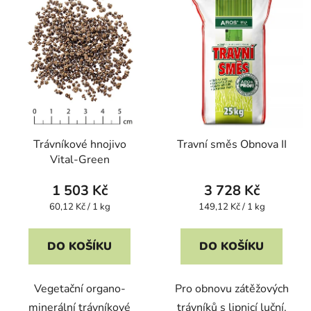
Trávníkové hnojivo
Travní směs Obnova II
Vital-Green
1 503 Kč
3 728 Kč
Měrná
Měrná
60,12 Kč / 1 kg
149,12 Kč / 1 kg
cena:
cena:
DO KOŠÍKU
DO KOŠÍKU
Vegetační organo-
Pro obnovu zátěžových
minerální trávníkové
trávníků s lipnicí luční.