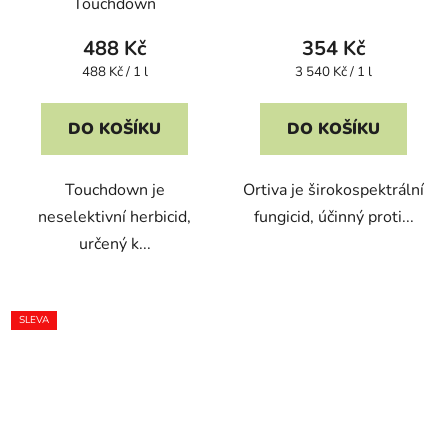
Touchdown
488 Kč
354 Kč
Měrná
Měrná
488 Kč / 1 l
3 540 Kč / 1 l
cena:
cena:
DO KOŠÍKU
DO KOŠÍKU
Touchdown je
Ortiva je širokospektrální
neselektivní herbicid,
fungicid, účinný proti...
určený k...
SLEVA