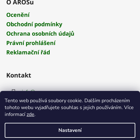
O AROSu
Ocenění
Obchodní podmínky
Ochrana osobních údajů
Právní prohlášení
Reklamační řád
Kontakt
info
@
aros.cz
Tento web používá soubory cookie. Dalším procházením
+420 284 681 652
tohoto webu vyjadřujete souhlas s jejich používáním. Více
informací
zde
.
Nastavení