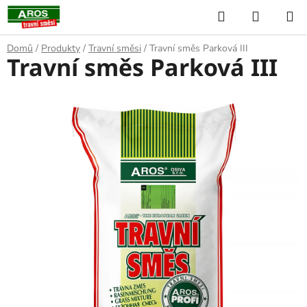
Přejít
Hledat
NÁKUP
na
KOŠÍK
obsah
Domů
/
Produkty
/
Travní směsi
/
Travní směs Parková III
Travní směs Parková III