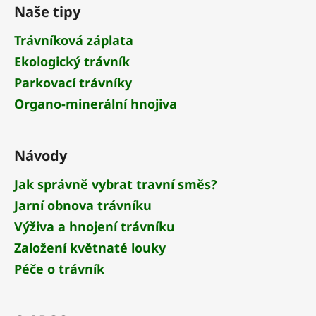
á
Naše tipy
p
a
Trávníková záplata
t
Ekologický trávník
í
Parkovací trávníky
Organo-minerální hnojiva
Návody
Jak správně vybrat travní směs?
Jarní obnova trávníku
Výživa a hnojení trávníku
Založení květnaté louky
Péče o trávník