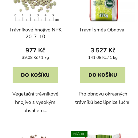
Trávníkové hnojivo NPK
Travní směs Obnova I
20-7-10
977 Kč
3 527 Kč
Měrná
Měrná
39,08 Kč / 1 kg
141,08 Kč / 1 kg
cena:
cena:
DO KOŠÍKU
DO KOŠÍKU
Vegetační trávníkové
Pro obnovu okrasných
hnojivo s vysokým
trávníků bez lipnice luční.
obsahem...
NÁŠ TIP