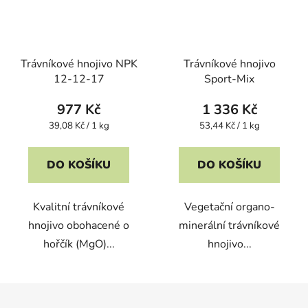
Trávníkové hnojivo NPK
Trávníkové hnojivo
12-12-17
Sport-Mix
977 Kč
1 336 Kč
Měrná
Měrná
39,08 Kč / 1 kg
53,44 Kč / 1 kg
cena:
cena:
DO KOŠÍKU
DO KOŠÍKU
Kvalitní trávníkové
Vegetační organo-
hnojivo obohacené o
minerální trávníkové
hořčík (MgO)...
hnojivo...
Z