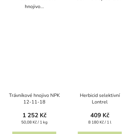
hnojivo...
Trávníkové hnojivo NPK
Herbicid selektivní
12-11-18
Lontrel
1 252 Kč
409 Kč
Měrná
Měrná
50,08 Kč / 1 kg
8 180 Kč / 1 l
cena:
cena: