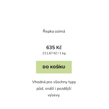
Řepka ozimá
635 Kč
Měrná
211,67 Kč / 1 kg
cena:
DO KOŠÍKU
Vhodná pro všechny typy
půd, snáší i pozdější
výsevy.