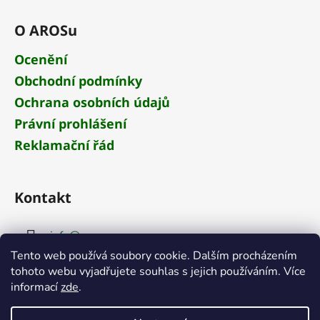
O AROSu
Ocenění
Obchodní podmínky
Ochrana osobních údajů
Právní prohlášení
Reklamační řád
Kontakt
info
@
aros.cz
Tento web používá soubory cookie. Dalším procházením
+420 284 681 652
tohoto webu vyjadřujete souhlas s jejich používáním. Více
informací
zde
.