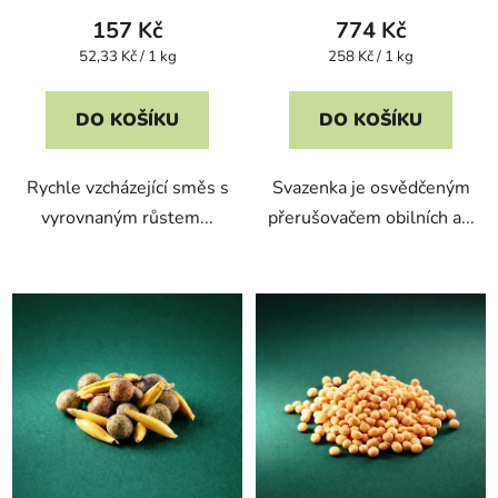
157 Kč
774 Kč
Měrná
Měrná
52,33 Kč / 1 kg
258 Kč / 1 kg
cena:
cena:
DO KOŠÍKU
DO KOŠÍKU
Rychle vzcházející směs s
Svazenka je osvědčeným
vyrovnaným růstem...
přerušovačem obilních a...