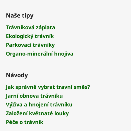
Z
á
Naše tipy
p
a
Trávníková záplata
t
Ekologický trávník
í
Parkovací trávníky
Organo-minerální hnojiva
Návody
Jak správně vybrat travní směs?
Jarní obnova trávníku
Výživa a hnojení trávníku
Založení květnaté louky
Péče o trávník