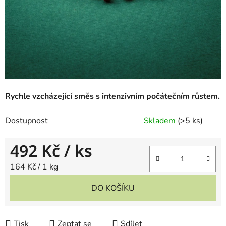
Rychle vzcházející směs s intenzivním počátečním růstem.
Dostupnost
Skladem
(
>5 ks
)
492 Kč
/ ks
Měrná cena:
164 Kč / 1 kg
DO KOŠÍKU
Tisk
Zeptat se
Sdílet