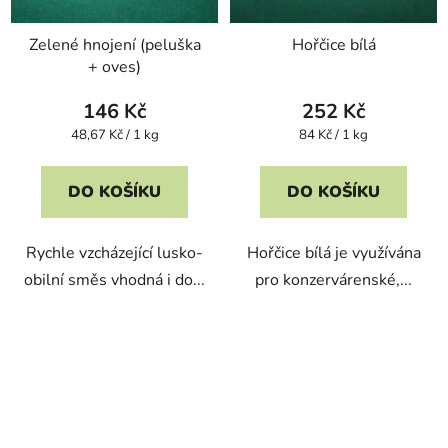
Zelené hnojení (peluška
Hořčice bílá
+ oves)
146 Kč
252 Kč
Měrná
Měrná
48,67 Kč / 1 kg
84 Kč / 1 kg
cena:
cena:
DO KOŠÍKU
DO KOŠÍKU
Rychle vzcházející lusko-
Hořčice bílá je využívána
obilní směs vhodná i do...
pro konzervárenské,...