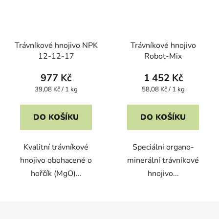
Trávníkové hnojivo NPK
Trávníkové hnojivo
12-12-17
Robot-Mix
977 Kč
1 452 Kč
Měrná
Měrná
39,08 Kč / 1 kg
58,08 Kč / 1 kg
cena:
cena:
DO KOŠÍKU
DO KOŠÍKU
Kvalitní trávníkové
Speciální organo-
hnojivo obohacené o
minerální trávníkové
hořčík (MgO)...
hnojivo...
Z