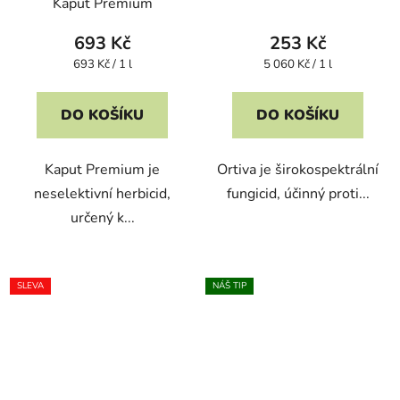
Kaput Premium
693 Kč
253 Kč
Měrná
Měrná
693 Kč / 1 l
5 060 Kč / 1 l
cena:
cena:
DO KOŠÍKU
DO KOŠÍKU
Kaput Premium je
Ortiva je širokospektrální
neselektivní herbicid,
fungicid, účinný proti...
určený k...
SLEVA
NÁŠ TIP