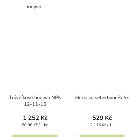
hnojivo...
Trávníkové hnojivo NPK
Herbicid selektivní Bofix
12-11-18
1 252 Kč
529 Kč
Měrná
Měrná
50,08 Kč / 1 kg
2 116 Kč / 1 l
cena:
cena: