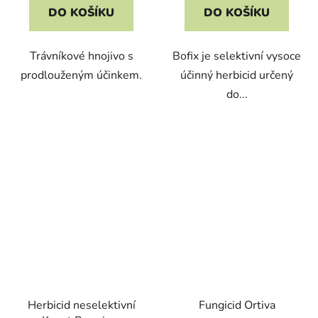
DO KOŠÍKU
DO KOŠÍKU
Trávníkové hnojivo s
Bofix je selektivní vysoce
prodlouženým účinkem.
účinný herbicid určený
do...
Herbicid neselektivní
Fungicid Ortiva