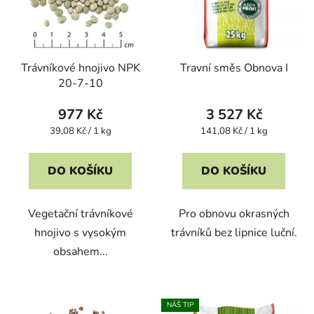
Trávníkové hnojivo NPK
Travní směs Obnova I
20-7-10
977 Kč
3 527 Kč
Měrná
Měrná
39,08 Kč / 1 kg
141,08 Kč / 1 kg
cena:
cena:
DO KOŠÍKU
DO KOŠÍKU
Vegetační trávníkové
Pro obnovu okrasných
hnojivo s vysokým
trávníků bez lipnice luční.
obsahem...
NÁŠ TIP