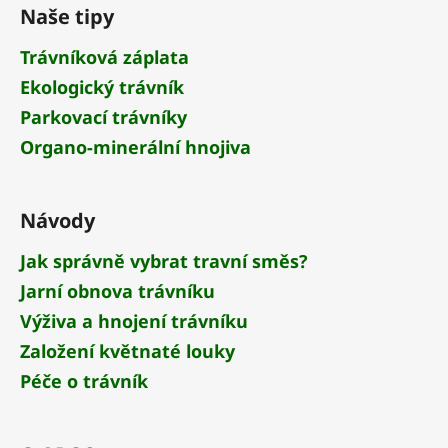
á
Naše tipy
p
a
Trávníková záplata
t
Ekologický trávník
í
Parkovací trávníky
Organo-minerální hnojiva
Návody
Jak správně vybrat travní směs?
Jarní obnova trávníku
Výživa a hnojení trávníku
Založení květnaté louky
Péče o trávník