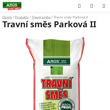
Přejít
Hledat
NÁKUP
na
KOŠÍK
obsah
Domů
/
Produkty
/
Travní směsi
/
Travní směs Parková II
Travní směs Parková II