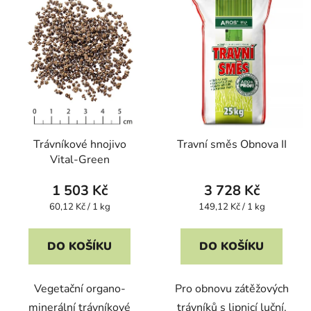
Trávníkové hnojivo
Travní směs Obnova II
Vital-Green
1 503 Kč
3 728 Kč
Měrná
Měrná
60,12 Kč / 1 kg
149,12 Kč / 1 kg
cena:
cena:
DO KOŠÍKU
DO KOŠÍKU
Vegetační organo-
Pro obnovu zátěžových
minerální trávníkové
trávníků s lipnicí luční.