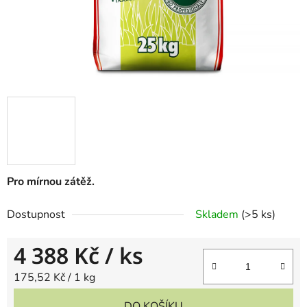
Pro mírnou zátěž.
Dostupnost
Skladem
(
>5 ks
)
4 388 Kč
/ ks
Měrná cena:
175,52 Kč / 1 kg
DO KOŠÍKU