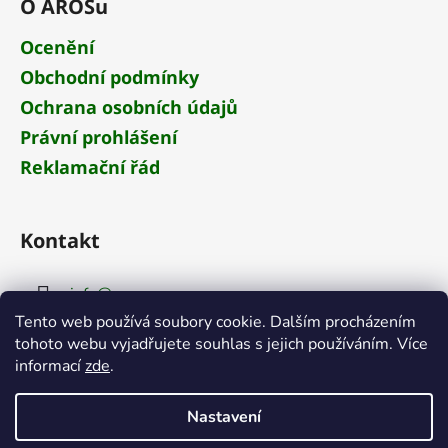
O AROSu
Ocenění
Obchodní podmínky
Ochrana osobních údajů
Právní prohlášení
Reklamační řád
Kontakt
info
@
aros.cz
Tento web používá soubory cookie. Dalším procházením
+420 284 681 652
tohoto webu vyjadřujete souhlas s jejich používáním. Více
informací
zde
.
Nastavení