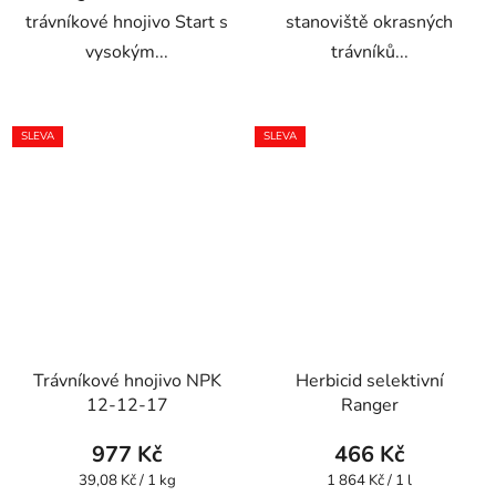
trávníkové hnojivo Start s
stanoviště okrasných
vysokým...
trávníků...
SLEVA
SLEVA
Trávníkové hnojivo NPK
Herbicid selektivní
12-12-17
Ranger
977 Kč
466 Kč
Měrná
Měrná
39,08 Kč / 1 kg
1 864 Kč / 1 l