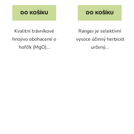
cena:
cena:
DO KOŠÍKU
DO KOŠÍKU
Kvalitní trávníkové
Ranger je selektivní
hnojivo obohacené o
vysoce účinný herbicid
hořčík (MgO)...
určený...