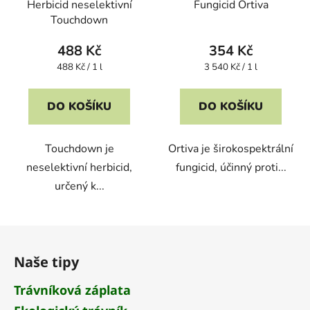
Herbicid neselektivní
Fungicid Ortiva
Touchdown
488 Kč
354 Kč
Měrná
Měrná
488 Kč / 1 l
3 540 Kč / 1 l
cena:
cena:
DO KOŠÍKU
DO KOŠÍKU
Touchdown je
Ortiva je širokospektrální
neselektivní herbicid,
fungicid, účinný proti...
určený k...
Z
á
Naše tipy
p
a
Trávníková záplata
t