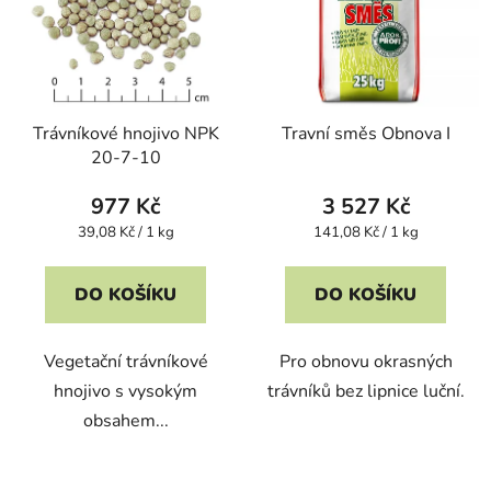
Trávníkové hnojivo NPK
Travní směs Obnova I
20-7-10
977 Kč
3 527 Kč
Měrná
Měrná
39,08 Kč / 1 kg
141,08 Kč / 1 kg
cena:
cena:
DO KOŠÍKU
DO KOŠÍKU
Vegetační trávníkové
Pro obnovu okrasných
hnojivo s vysokým
trávníků bez lipnice luční.
obsahem...