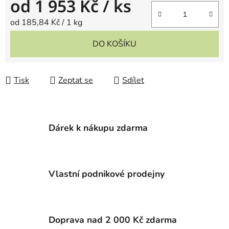
od
1 953 Kč
/ ks
Měrná cena:
od 185,84 Kč / 1 kg
DO KOŠÍKU
Tisk
Zeptat se
Sdílet
Dárek k nákupu zdarma
Vlastní podnikové prodejny
Doprava nad 2 000 Kč zdarma