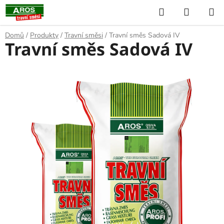
Přejít
Hledat
NÁKUP
na
KOŠÍK
obsah
Domů
/
Produkty
/
Travní směsi
/
Travní směs Sadová IV
Travní směs Sadová IV