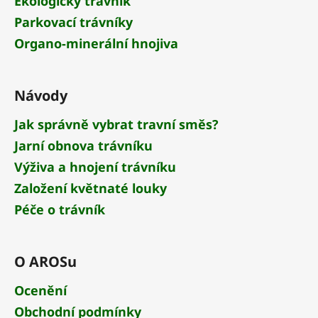
Ekologický trávník
í
Parkovací trávníky
Organo-minerální hnojiva
Návody
Jak správně vybrat travní směs?
Jarní obnova trávníku
Výživa a hnojení trávníku
Založení květnaté louky
Péče o trávník
O AROSu
Ocenění
Obchodní podmínky