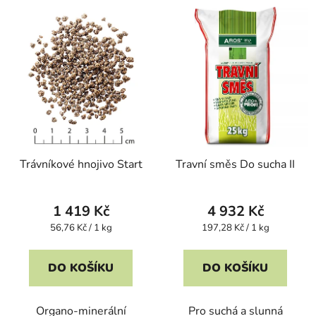
Trávníkové hnojivo Start
Travní směs Do sucha II
1 419 Kč
4 932 Kč
Měrná
Měrná
56,76 Kč / 1 kg
197,28 Kč / 1 kg
cena:
cena:
DO KOŠÍKU
DO KOŠÍKU
Organo-minerální
Pro suchá a slunná