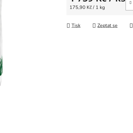
Měrná cena:
175,90 Kč / 1 kg
Tisk
Zeptat se