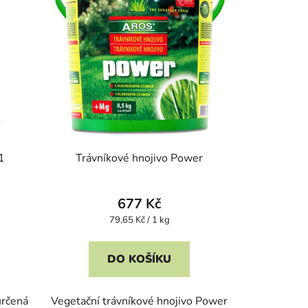
1
Trávníkové hnojivo Power
677 Kč
Měrná
79,65 Kč / 1 kg
cena:
DO KOŠÍKU
určená
Vegetační trávníkové hnojivo Power