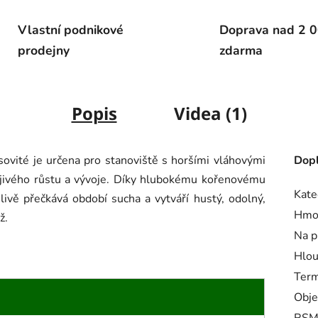
Vlastní podnikové
Doprava nad 2 0
prodejny
zdarma
Popis
Videa (1)
ovité je určena pro stanoviště s horšími vláhovými
Dopl
jivého růstu a vývoje. Díky hlubokému kořenovému
Kate
ivě přečkává období sucha a vytváří hustý, odolný,
Hmo
ž.
Na p
Hlou
Term
Obje