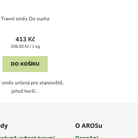
Travní směs Do sucha
413 Kč
Měrná
206,50 Kč / 1 kg
cena:
DO KOŠÍKU
í směs určená pro stanoviště,
jehož horší...
dy
O AROSu
právně vybrat travní
Ocenění