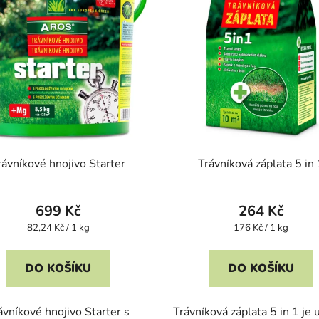
rávníkové hnojivo Starter
Trávníková záplata 5 in 
699 Kč
264 Kč
Měrná
Měrná
82,24 Kč / 1 kg
176 Kč / 1 kg
cena:
cena:
DO KOŠÍKU
DO KOŠÍKU
ávníkové hnojivo Starter s
Trávníková záplata 5 in 1 je 