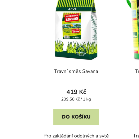
Travní směs Savana
T
419 Kč
Měrná
209,50 Kč / 1 kg
cena:
DO KOŠÍKU
Pro zakládání odolných a sytě
Tr