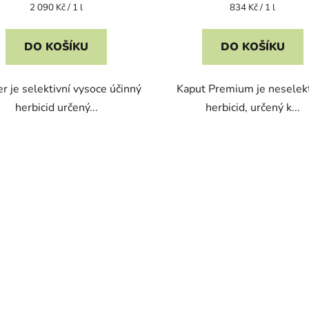
Měrná
Měrná
2 090 Kč / 1 l
834 Kč / 1 l
cena:
cena:
DO KOŠÍKU
DO KOŠÍKU
r je selektivní vysoce účinný
Kaput Premium je neselekt
herbicid určený...
herbicid, určený k...