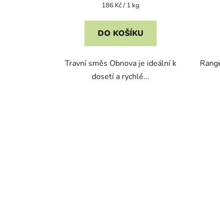
Měrná
186 Kč / 1 kg
cena:
DO KOŠÍKU
Travní směs Obnova je ideální k
Range
dosetí a rychlé...