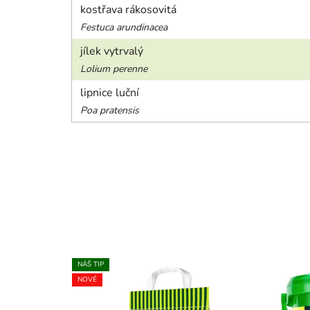
kostřava rákosovitá
Festuca arundinacea
jílek vytrvalý
Lolium perenne
lipnice luční
Poa pratensis
NÁŠ TIP
NOVÉ