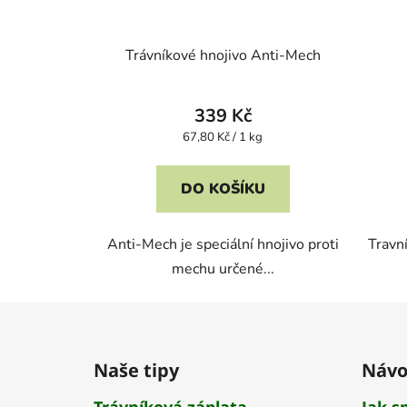
Trávníkové hnojivo Anti-Mech
339 Kč
Měrná
67,80 Kč / 1 kg
cena:
DO KOŠÍKU
Anti-Mech je speciální hnojivo proti
Travn
mechu určené...
Z
á
Naše tipy
Návo
p
a
Trávníková záplata
Jak s