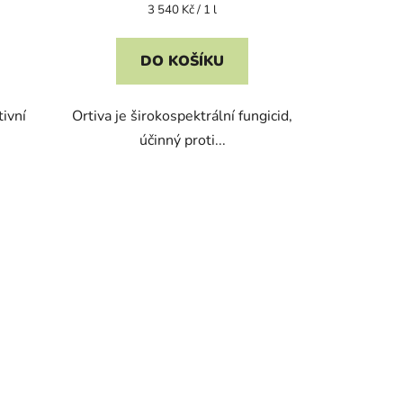
Měrná
3 540 Kč / 1 l
cena:
DO KOŠÍKU
ivní
Ortiva je širokospektrální fungicid,
účinný proti...