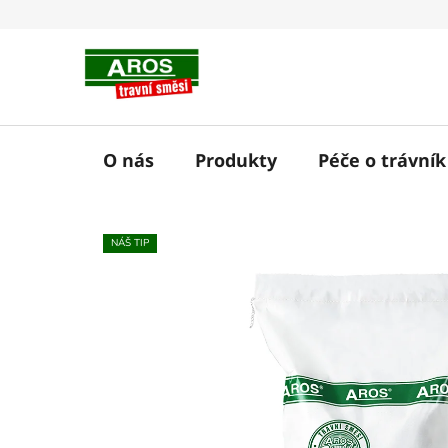
Přejít
na
obsah
O nás
Produkty
Péče o trávník
NÁŠ TIP