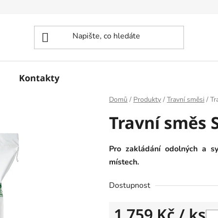
Kontakty
Domů
/
Produkty
/
Travní směsi
/
Tr
Travní směs 
Pro zakládání odolných a sy
místech.
Dostupnost
1 759 Kč
/ ks