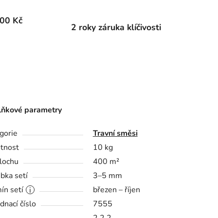
00 Kč
2 roky záruka klíčivosti
ňkové parametry
gorie
Travní směsi
tnost
10 kg
lochu
400 m²
bka setí
3–5 mm
ín setí
březen – říjen
dnací číslo
7555