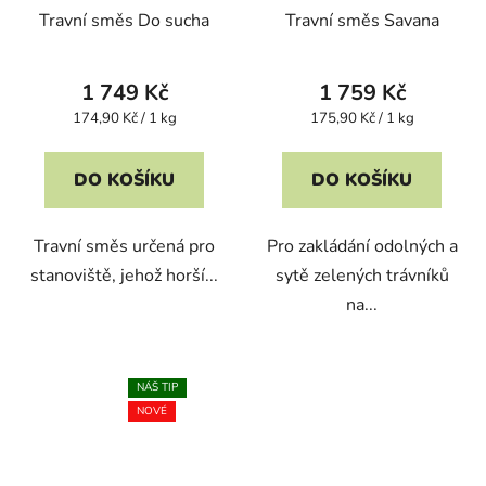
Travní směs Do sucha
Travní směs Savana
1 749 Kč
1 759 Kč
Měrná
Měrná
174,90 Kč / 1 kg
175,90 Kč / 1 kg
cena:
cena:
DO KOŠÍKU
DO KOŠÍKU
Travní směs určená pro
Pro zakládání odolných a
stanoviště, jehož horší...
sytě zelených trávníků
na...
NÁŠ TIP
NOVÉ