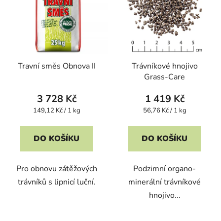
Travní směs Obnova II
Trávníkové hnojivo
Grass-Care
3 728 Kč
1 419 Kč
Měrná
Měrná
149,12 Kč / 1 kg
56,76 Kč / 1 kg
cena:
cena:
DO KOŠÍKU
DO KOŠÍKU
Pro obnovu zátěžových
Podzimní organo-
trávníků s lipnicí luční.
minerální trávníkové
hnojivo...