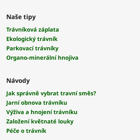
Z
á
Naše tipy
p
a
Trávníková záplata
t
Ekologický trávník
í
Parkovací trávníky
Organo-minerální hnojiva
Návody
Jak správně vybrat travní směs?
Jarní obnova trávníku
Výživa a hnojení trávníku
Založení květnaté louky
Péče o trávník