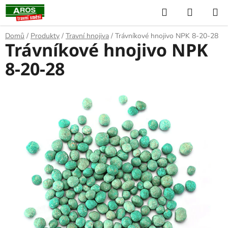
Přejít
Hledat
NÁKUP
na
KOŠÍK
obsah
Domů
/
Produkty
/
Travní hnojiva
/
Trávníkové hnojivo NPK 8-20-28
Trávníkové hnojivo NPK
8-20-28