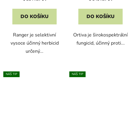
cena:
cena:
DO KOŠÍKU
DO KOŠÍKU
Ranger je selektivní
Ortiva je širokospektrální
vysoce účinný herbicid
fungicid, účinný proti...
určený...
NÁŠ TIP
NÁŠ TIP