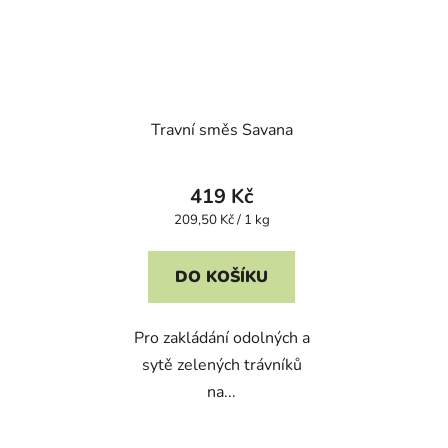
Travní směs Savana
419 Kč
Měrná
209,50 Kč / 1 kg
cena:
DO KOŠÍKU
Pro zakládání odolných a
sytě zelených trávníků
na...