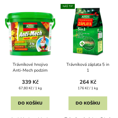
NÁŠ TIP
Trávníkové hnojivo
Trávníková záplata 5 in
Anti-Mech podzim
1
339 Kč
264 Kč
Měrná
Měrná
67,80 Kč / 1 kg
176 Kč / 1 kg
cena:
cena:
DO KOŠÍKU
DO KOŠÍKU