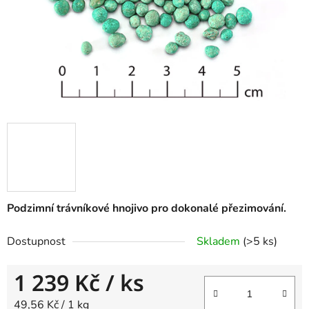
Podzimní trávníkové hnojivo pro dokonalé přezimování.
Dostupnost
Skladem
(
>5 ks
)
1 239 Kč
/ ks
Měrná cena:
49,56 Kč / 1 kg