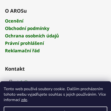
O AROSu
Ocenění
Obchodní podmínky
Ochrana osobních údajů
Právní prohlášení
Reklamační řád
Kontakt
info
@
aros.cz
Tento web používá soubory cookie. Dalším procházením
+420 284 681 652
tohoto webu vyjadřujete souhlas s jejich používáním. Více
informací
zde
.