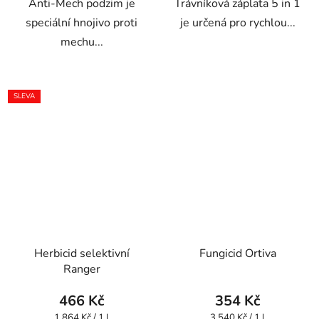
Anti-Mech podzim je
Trávníková záplata 5 in 1
speciální hnojivo proti
je určená pro rychlou...
mechu...
SLEVA
Herbicid selektivní
Fungicid Ortiva
Ranger
466 Kč
354 Kč
Měrná
Měrná
1 864 Kč / 1 l
3 540 Kč / 1 l